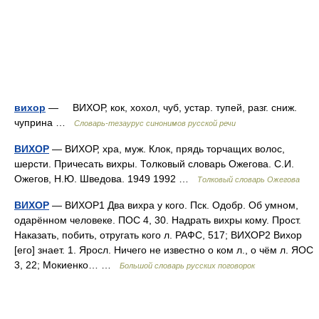
вихор
— ВИХОР, кок, хохол, чуб, устар. тупей, разг. сниж.
чуприна …
Словарь-тезаурус синонимов русской речи
ВИХОР
— ВИХОР, хра, муж. Клок, прядь торчащих волос,
шерсти. Причесать вихры. Толковый словарь Ожегова. С.И.
Ожегов, Н.Ю. Шведова. 1949 1992 …
Толковый словарь Ожегова
ВИХОР
— ВИХОР1 Два вихра у кого. Пск. Одобр. Об умном,
одарённом человеке. ПОС 4, 30. Надрать вихры кому. Прост.
Наказать, побить, отругать кого л. РАФС, 517; ВИХОР2 Вихор
[его] знает. 1. Яросл. Ничего не известно о ком л., о чём л. ЯОС
3, 22; Мокиенко… …
Большой словарь русских поговорок