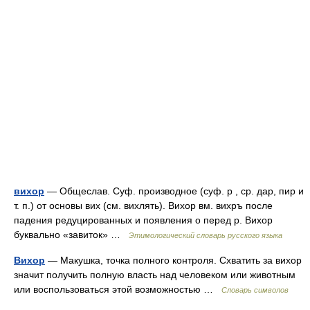
вихор
— Общеслав. Суф. производное (суф. р , ср. дар, пир и
т. п.) от основы вих (см. вихлять). Вихор вм. вихръ после
падения редуцированных и появления о перед р. Вихор
буквально «завиток» …
Этимологический словарь русского языка
Вихор
— Макушка, точка полного контроля. Схватить за вихор
значит получить полную власть над человеком или животным
или воспользоваться этой возможностью …
Словарь символов