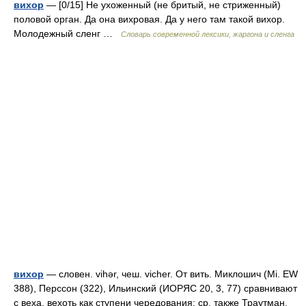
вихор
— [0/15] Не ухоженный (не бритый, не стриженный)
половой орган. Да она вихровая. Да у него там такой вихор.
Молодежный сленг …
Cловарь современной лексики, жаргона и сленга
вихор
— словен. vihǝr, чеш. vicher. От вить. Миклошич (Mi. EW
388), Перссон (322), Ильинский (ИОРЯС 20, 3, 77) сравнивают
с веха, вехоть как ступени чередования; ср. также Траутман,