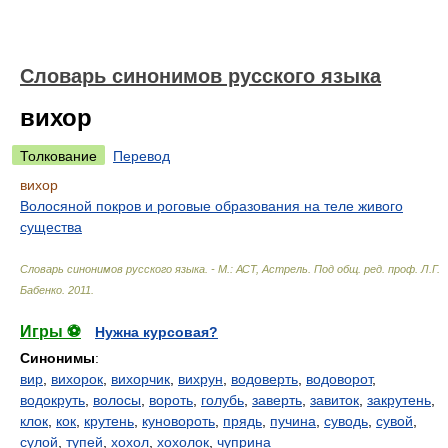
Словарь синонимов русского языка
вихор
Толкование
Перевод
вихор
Волосяной покров и роговые образования на теле живого
существа
Словарь синонимов русского языка. - М.: АСТ, Астрель
.
Под общ. ред. проф. Л.Г.
Бабенко
.
2011
.
Игры ⚽
Нужна курсовая?
Синонимы
:
вир
,
вихорок
,
вихорчик
,
вихрун
,
водоверть
,
водоворот
,
водокруть
,
волосы
,
вороть
,
голубь
,
заверть
,
завиток
,
закрутень
,
клок
,
кок
,
крутень
,
куновороть
,
прядь
,
пучина
,
суводь
,
сувой
,
сулой
,
тупей
,
хохол
,
хохолок
,
чуприна