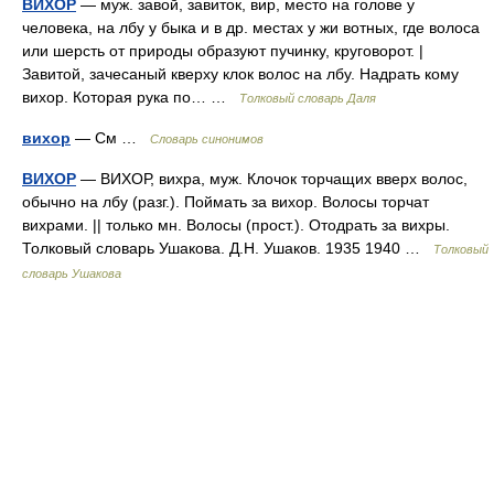
ВИХОР
— муж. завой, завиток, вир, место на голове у
человека, на лбу у быка и в др. местах у жи вотных, где волоса
или шерсть от природы образуют пучинку, круговорот. |
Завитой, зачесаный кверху клок волос на лбу. Надрать кому
вихор. Которая рука по… …
Толковый словарь Даля
вихор
— См …
Словарь синонимов
ВИХОР
— ВИХОР, вихра, муж. Клочок торчащих вверх волос,
обычно на лбу (разг.). Поймать за вихор. Волосы торчат
вихрами. || только мн. Волосы (прост.). Отодрать за вихры.
Толковый словарь Ушакова. Д.Н. Ушаков. 1935 1940 …
Толковый
словарь Ушакова